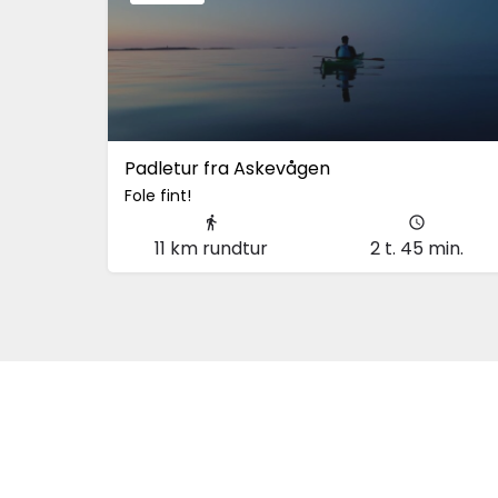
Padletur fra Askevågen
Fole fint!
Hustad
11 km rundtur
2 t. 45 min.