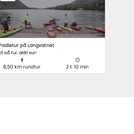
Padletur på Langvatnet
Ut på tur, aldri sur!
Elnesvågen
8,50 km rundtur
2 t. 10 min