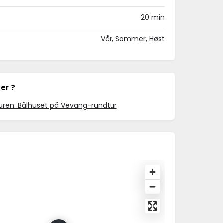
20 min
Vår, Sommer, Høst
mer ?
uren: Bålhuset på Vevang-rundtur