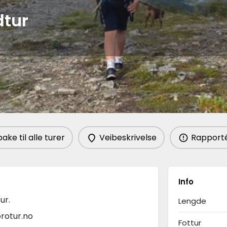
dtur
Informasjon om turen
bake til alle turer
Veibeskrivelse
Rapportér
Info
ur.
Lengde
rotur.no
Fottur