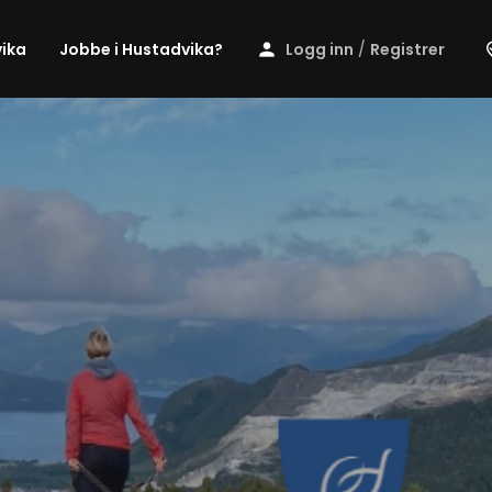
ika
Jobbe i Hustadvika?
Logg inn
/
Registrer