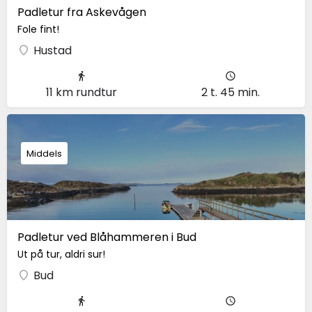
Padletur fra Askevågen
Fole fint!
Hustad
11 km rundtur
2 t. 45 min.
Middels
Padletur ved Blåhammeren i Bud
Ut på tur, aldri sur!
Bud